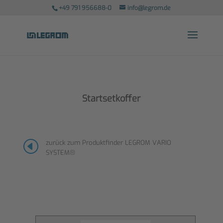
+49 791 956688-0
info@legrom.de
Startsetkoffer
H
zurück zum Produktfinder LEGROM VARIO
SYSTEM®