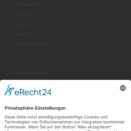
Ersatzteile
Ringspinn
Open End
Vortex
Spindelbremsen
LEGROM VARIO SYSTEM®
Über das System
Segmentschlauchsysteme
Kühlmitteleinrichtungen
OUTLINEFLEX
Sicherheitsblasdüse
Produktfinder