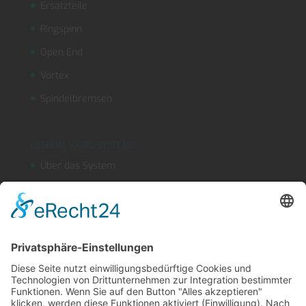
Ersatzteile
Ringspinn
Open End
Vortex
Spindelbremsen
LEGROM VARIO SYSTEM®
Über das System
Segmentschlauchsysteme
Kühlmitteleinrichtungen
OUTLINEFLEX
Sicherheitsblasdüse
Produktfinder
LEGROM Webshop