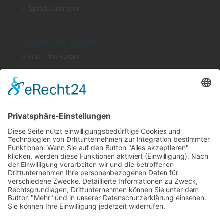
Spindelbremsen
LEGROM VARIO SYSTEM®
Über das System
Segmentschlauchsysteme
Kühlmitteleinrichtungen
OUTLINEFLEX
Sicherheitsblasdüse
Produktfinder
LEGROM Webshop