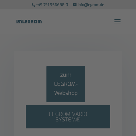
+49 791 956688-0
info@legrom.de
zum
LEGROM-
Webshop
LEGROM VARIO
SYSTEM®