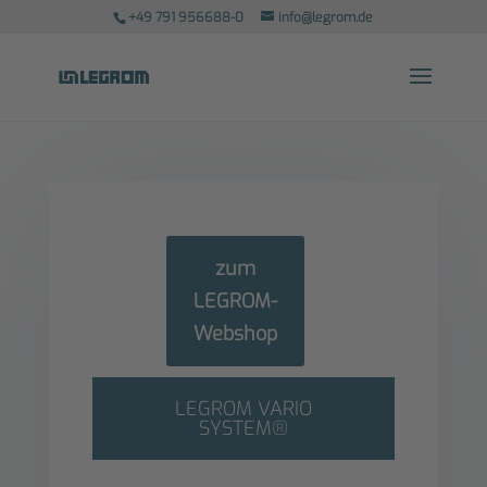
+49 791 956688-0
info@legrom.de
zum
LEGROM-
Webshop
LEGROM VARIO
SYSTEM®