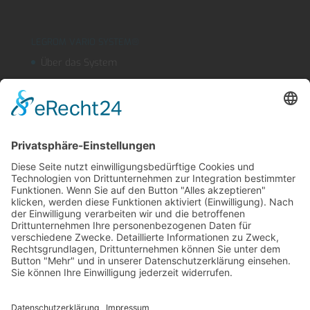
LEGROM VARIO SYSTEM®
Über das System
Segmentschlauchsysteme
Kühlmitteleinrichtungen
OUTLINEFLEX
Sicherheitsblasdüse
Produktfinder
LEGROM Webshop
Suche
Kontakt
Impressum
AGB