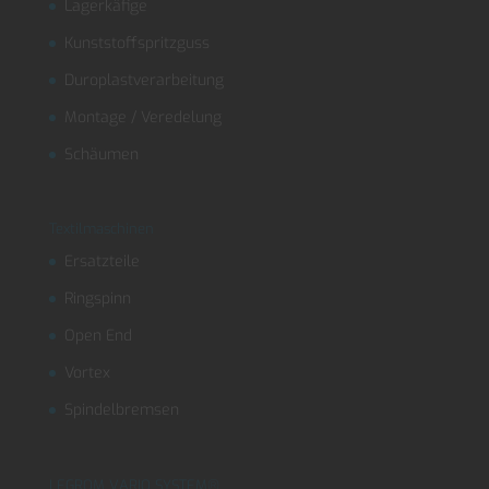
Lagerkäfige
Kunststoffspritzguss
Duroplastverarbeitung
Montage / Veredelung
Schäumen
Textilmaschinen
Ersatzteile
Ringspinn
Open End
Vortex
Spindelbremsen
LEGROM VARIO SYSTEM®