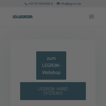
+49 791 956688-0
info@legrom.de
zum
LEGROM-
Webshop
LEGROM VARIO
SYSTEM®