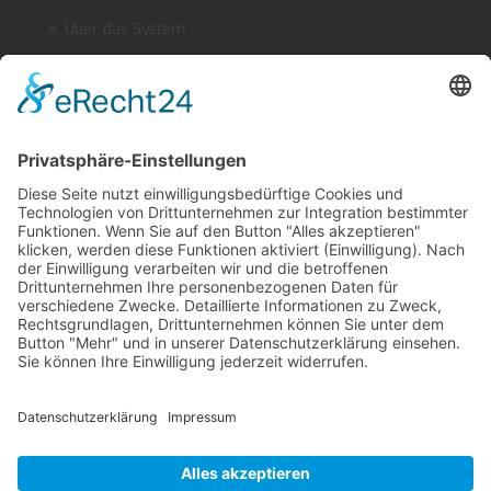
Über das System
Segmentschlauchsysteme
Kühlmitteleinrichtungen
OUTLINEFLEX
Sicherheitsblasdüse
Produktfinder
LEGROM Webshop
Suche
Kontakt
Impressum
AGB
Datenschutz
English