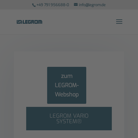
+49 791 956688-0
info@legrom.de
zum
LEGROM-
Webshop
LEGROM VARIO
SYSTEM®