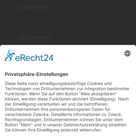
Spindelbremsen
LEGROM VARIO SYSTEM®
Über das System
Segmentschlauchsysteme
Kühlmitteleinrichtungen
OUTLINEFLEX
Sicherheitsblasdüse
Produktfinder
LEGROM Webshop