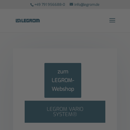
+49 791 956688-0
info@legrom.de
zum
LEGROM-
Webshop
LEGROM VARIO
SYSTEM®