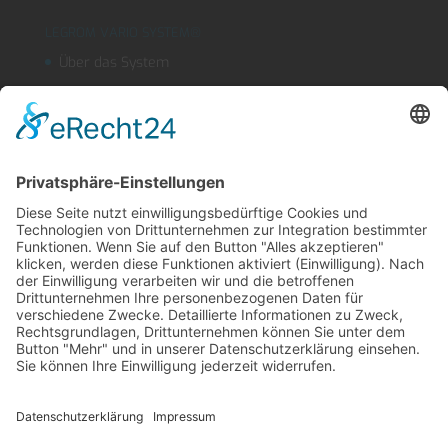
LEGROM VARIO SYSTEM®
Über das System
Segmentschlauchsysteme
Kühlmitteleinrichtungen
OUTLINEFLEX
Sicherheitsblasdüse
Produktfinder
LEGROM Webshop
Suche
Kontakt
Impressum
AGB
Datenschutz
English